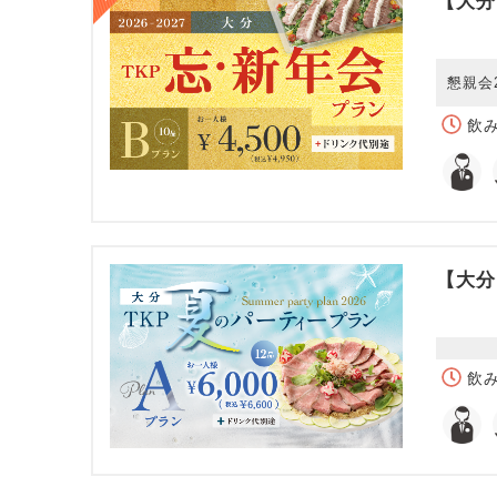
【大分
懇親会
飲み
【大分
飲み