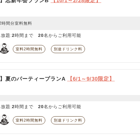
】忘新年会プランB
【10/1～2/28限定】
2時間分室料無料
放題:
2
時間まで
20
名からご利用可能
室料2時間無料
別途ドリンク料
】夏のパーティープランA
【6/1～9/30限定】
放題:
2
時間まで
20
名からご利用可能
室料2時間無料
別途ドリンク料