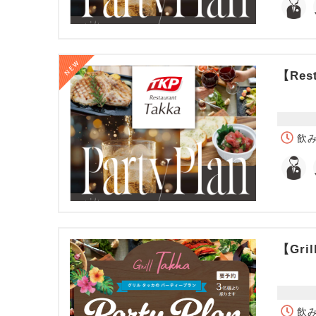
【Rest
飲み
【Gril
飲み