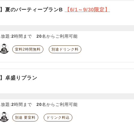
】夏のパーティープランB
【6/1～9/30限定】
放題:
2
時間まで
20
名からご利用可能
室料2時間無料
別途ドリンク料
】卓盛りプラン
放題:
2
時間まで
20
名からご利用可能
別途 要室料
ドリンク料込