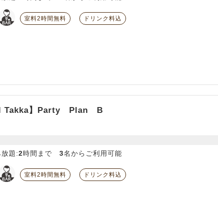
室料2時間無料
ドリンク料込
l Takka】Party Plan B
放題:
2
時間まで
3
名からご利用可能
室料2時間無料
ドリンク料込