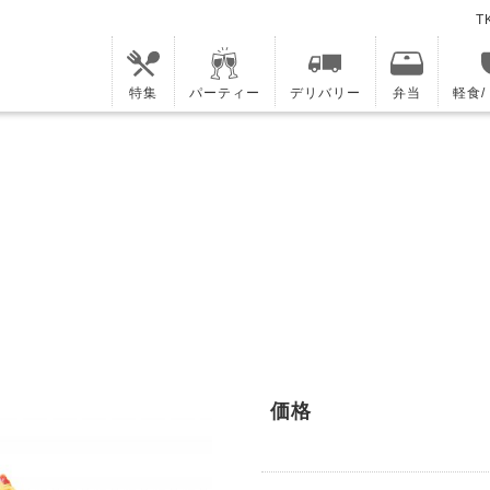
T
特集
パーティー
デリバリー
弁当
軽食
価格