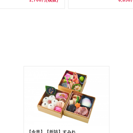
2,700円(税抜)
6,850
【今半】【折詰】すみれ