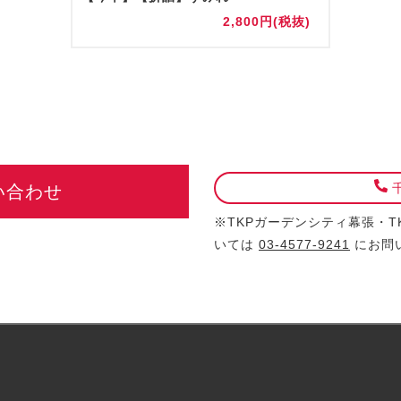
2,800円(税抜)
千
い合わせ
※TKPガーデンシティ幕張・
いては
03-4577-9241
にお問