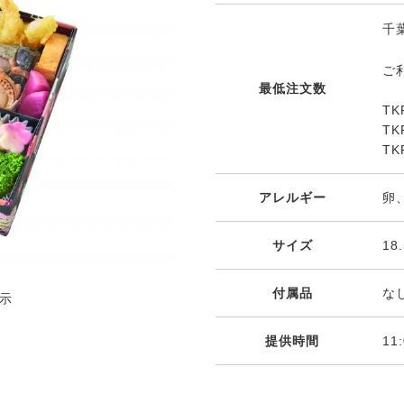
千葉
ご
最低注文数
T
T
T
アレルギー
卵
サイズ
18
付属品
な
示
提供時間
11