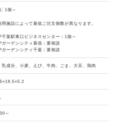
: 1個～
利用施設によって最低ご注文個数が異なります。
KP千葉駅東口ビジネスセンター：1個～
KPガーデンシティ幕張：要相談
KPガーデンシティ千葉：要相談
、乳成分、小麦、えび、牛肉、ごま、大豆、鶏肉
.5×18.5×5.2
し
:00～