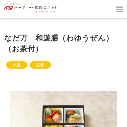
なだ万 和遊膳（わゆうぜん）
（お茶付）
大阪
京都