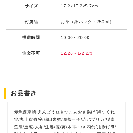
サイズ
17.2×17.2×5.7cm
付属品
お茶（紙パック・250ml）
提供時間
10:30～20:00
注文不可
12/26～1/2,2/3
お品書き
赤魚西京焼/えんどう豆さつまあおさ揚げ/鶏つくね
焼/丸十蜜煮/蒟蒻田舎煮/厚焼玉子/赤パプリカ/鰈南
蛮漬/玉葱/人参/生姜/葱/蕗/木耳/つき蒟蒻/油揚げ煮/