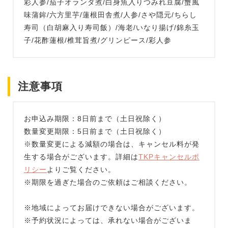
彩人参/茄子オランダ煮/白身魚入りつみれ豆腐/蟹風
味蒲鉾/六方里芋/蓮根田舎煮/人参/さや隠元/ちらし
寿司（白胡麻入り寿司飯）/海老/いなり揚げ/錦糸玉
子/花酢蓮根/椎茸旨煮/グリンピース/彩人参
注意事項
お申込み期限：8日前まで（土日祝除く）
数量変更期限：5日前まで（土日祝除く）
※数量変更による減額の場合は、キャンセル料が発
生する場合がございます。詳細は
TKPキャンセルポ
リシー
よりご覧ください。
※期限を過ぎた場合のご依頼はご相談ください。
※地域によってお届けできない場合がございます。
※予約状況によっては、承れない場合がございま