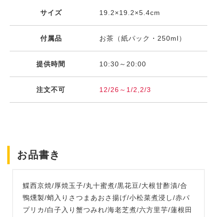
サイズ
19.2×19.2×5.4cm
付属品
お茶（紙パック・250ml）
提供時間
10:30～20:00
注文不可
12/26～1/2,2/3
お品書き
鰈西京焼/厚焼玉子/丸十蜜煮/黒花豆/大根甘酢漬/合
鴨燻製/蛸入りさつまあおさ揚げ/小松菜煮浸し/赤パ
プリカ/白子入り蟹つみれ/海老芝煮/六方里芋/蓮根田