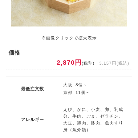
※画像クリックで拡大表示
価格
2,870円
(税別)
3,157円(税込)
大阪: 8個～
最低注文数
京都: 11個～
えび、かに、小麦、卵、乳成
分、牛肉、ごま、ゼラチン、
アレルギー
大豆、鶏肉、豚肉、魚肉すり
身（魚介類）