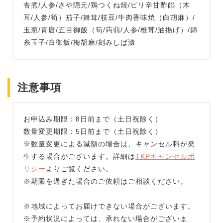
舎煮/人参/さや隠元/鶏つくね焼/ピリ辛甘酢餡（木
耳/人参/筍）茄子/舞茸/枝豆/牛肉香味焼（白胡麻）/
玉葱/青唐/五目御飯（筍/蒟蒻/人参/椎茸/油揚げ）/錦
糸玉子/白御飯/梅胡麻/刻みしば漬
注意事項
お申込み期限：8日前まで（土日祝除く）
数量変更期限：5日前まで（土日祝除く）
※数量変更による減額の場合は、キャンセル料が発
生する場合がございます。詳細は
TKPキャンセルポ
リシー
よりご覧ください。
※期限を過ぎた場合のご依頼はご相談ください。
※地域によってお届けできない場合がございます。
※予約状況によっては、承れない場合がございま