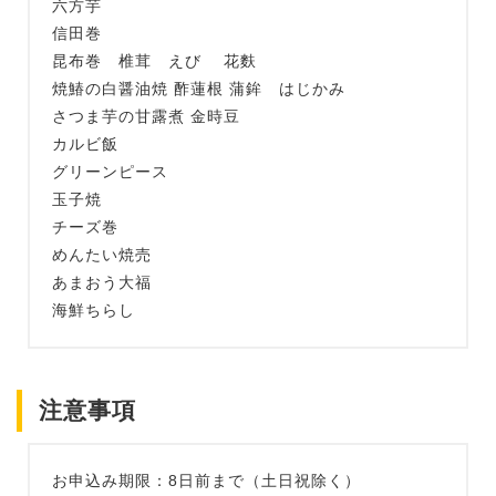
六方芋
信田巻
昆布巻 椎茸 えび 花麩
焼鰆の白醤油焼 酢蓮根 蒲鉾 はじかみ
さつま芋の甘露煮 金時豆
カルビ飯
グリーンピース
玉子焼
チーズ巻
めんたい焼売
あまおう大福
海鮮ちらし
注意事項
お申込み期限：8日前まで（土日祝除く）