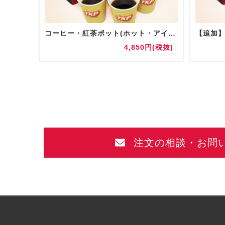
コーヒー・紅茶ポット(ホット・アイス)
円(税抜)
4,850円(税抜)
注文の相談・お問