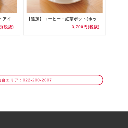
コーヒー・紅茶ポット(ホット・アイス) 陶器/グラス提供
【追加】コーヒー・紅茶ポット(ホット・アイス) 陶器/グラス提供
お水(5
円(税抜)
3,700円(税抜)
台エリア : 022-200-2607