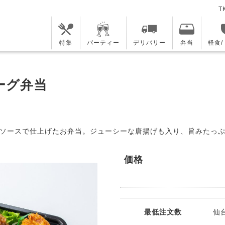
T
特集
パーティー
デリバリー
弁当
軽食
ーグ弁当
ソースで仕上げたお弁当。ジューシーな唐揚げも入り、旨みたっ
価格
最低注文数
仙台