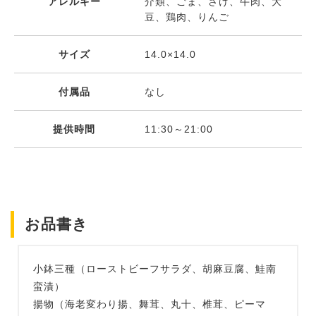
アレルギー
介類、ごま、さけ、牛肉、大
豆、鶏肉、りんご
サイズ
14.0×14.0
付属品
なし
提供時間
11:30～21:00
お品書き
小鉢三種（ローストビーフサラダ、胡麻豆腐、鮭南
蛮漬）
揚物（海老変わり揚、舞茸、丸十、椎茸、ピーマ