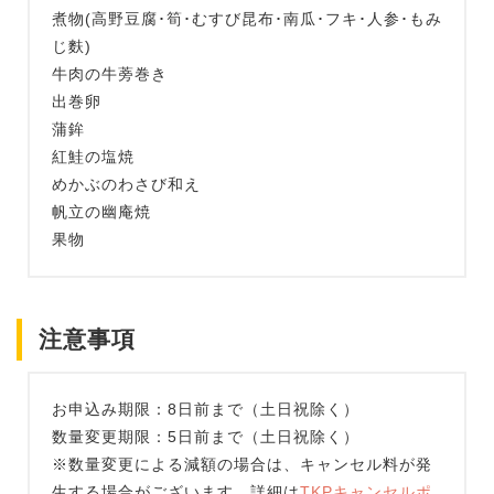
煮物(高野豆腐･筍･むすび昆布･南瓜･フキ･人参･もみ
じ麩)
牛肉の牛蒡巻き
出巻卵
蒲鉾
紅鮭の塩焼
めかぶのわさび和え
帆立の幽庵焼
果物
注意事項
お申込み期限：8日前まで（土日祝除く）
数量変更期限：5日前まで（土日祝除く）
※数量変更による減額の場合は、キャンセル料が発
生する場合がございます。詳細は
TKPキャンセルポ