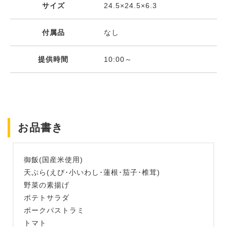
サイズ
24.5×24.5×6.3
付属品
なし
提供時間
10:00～
お品書き
御飯(国産米使用)
天ぷら(えび･小いわし･蓮根･茄子･椎茸)
野菜の素揚げ
ポテトサラダ
ポークパストラミ
トマト