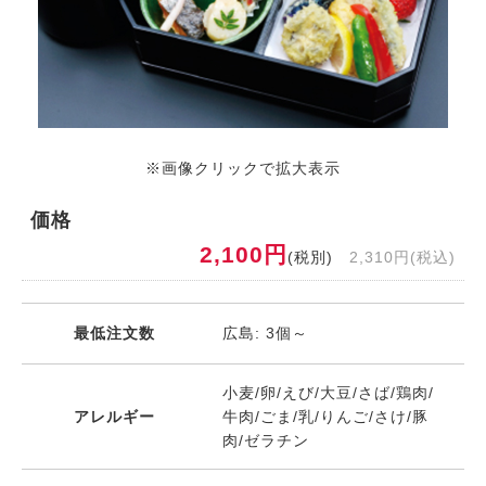
※画像クリックで拡大表示
価格
2,100円
(税別)
2,310円(税込)
最低注文数
広島: 3個～
小麦/卵/えび/大豆/さば/鶏肉/
アレルギー
牛肉/ごま/乳/りんご/さけ/豚
肉/ゼラチン