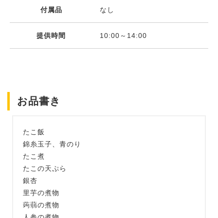
付属品
なし
提供時間
10:00～14:00
お品書き
たこ飯
錦糸玉子、青のり
たこ煮
たこの天ぷら
銀杏
里芋の煮物
蒟蒻の煮物
人参の煮物