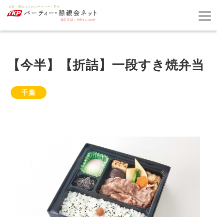
【今半】【折詰】一段すき焼弁当
千葉