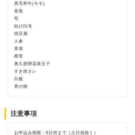
黒毛和牛(モモ)
長葱
筍
結び白滝
焼豆腐
人参
青菜
椎茸
奥久慈卵温泉玉子
すき焼タレ
白飯
香の物
注意事項
お申込み期限：8日前まで（土日祝除く）