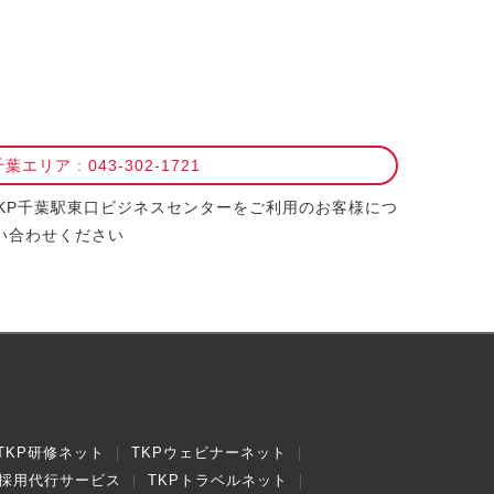
葉エリア : 043-302-1721
TKP千葉駅東口ビジネスセンターをご利用のお客様につ
い合わせください
TKP研修ネット
TKPウェビナーネット
採用代行サービス
TKPトラベルネット