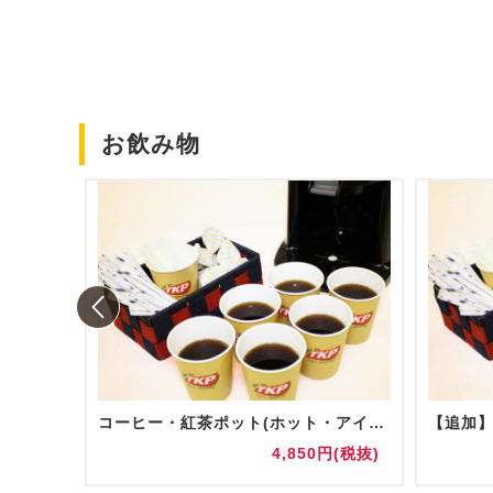
お飲み物
コーヒー・紅茶ポット(ホット・アイス)
円(税抜)
4,850円(税抜)