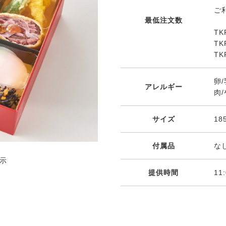
ご
最低注文数
T
T
T
卵/
アレルギー
肉
サイズ
18
付属品
な
示
提供時間
11