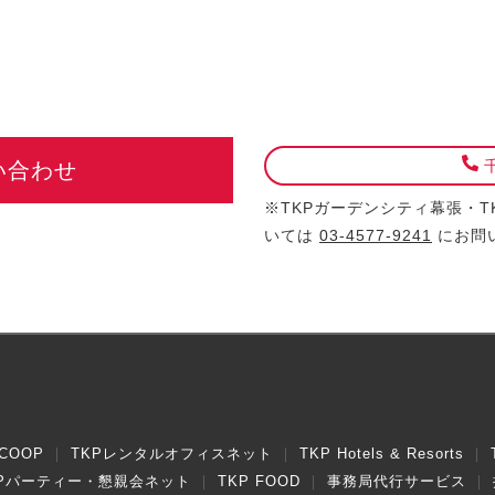
千
い合わせ
※TKPガーデンシティ幕張・
いては
03-4577-9241
にお問
COOP
TKPレンタルオフィスネット
TKP Hotels & Resorts
KPパーティー・懇親会ネット
TKP FOOD
事務局代行サービス