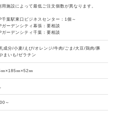
利用施設によって最低ご注文個数が異なります。
KP千葉駅東口ビジネスセンター：1個～
KPガーデンシティ幕張：要相談
KPガーデンシティ千葉：要相談
乳成分/小麦/えび/オレンジ/牛肉/ごま/大豆/鶏肉/豚
/やまいも/ゼラチン
5㎜×185㎜×52㎜
し
:00～