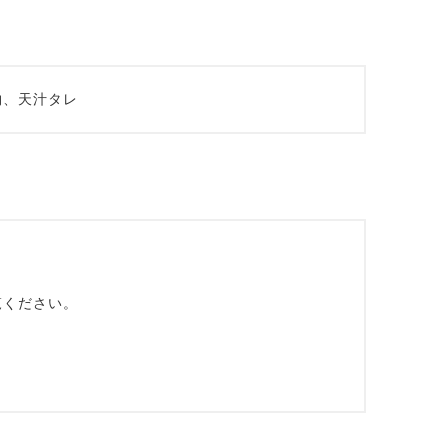
物、天汁タレ
覧ください。