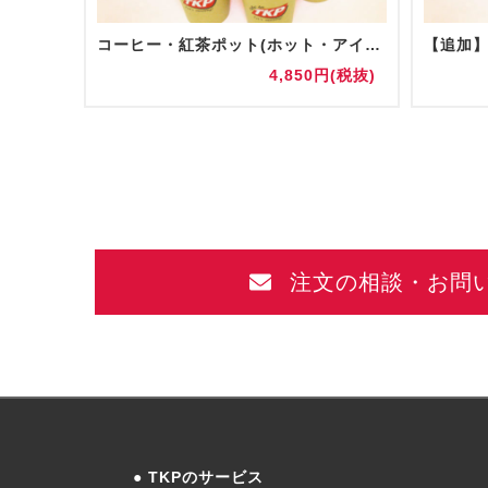
コーヒー・紅茶ポット(ホット・アイス)
円(税抜)
4,850円(税抜)
注文の相談・お問
TKPのサービス