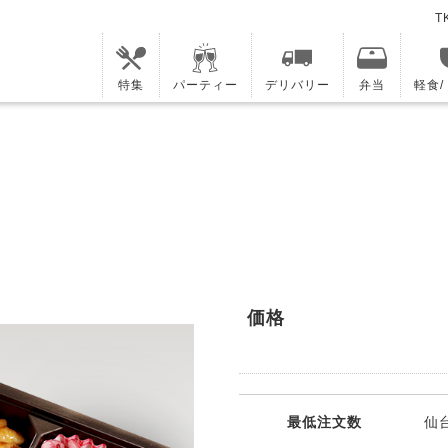
T
特集
パーティー
デリバリー
弁当
軽食
価格
最低注文数
仙台