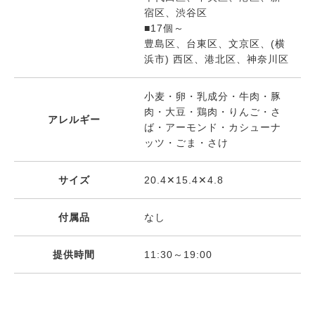
宿区、渋谷区
■17個～
豊島区、台東区、文京区、(横
浜市) 西区、港北区、神奈川区
小麦・卵・乳成分・牛肉・豚
肉・大豆・鶏肉・りんご・さ
アレルギー
ば・アーモンド・カシューナ
ッツ・ごま・さけ
サイズ
20.4✕15.4✕4.8
付属品
なし
提供時間
11:30～19:00