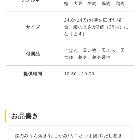
鯖、大豆、牛肉、豚肉、鶏肉
24.0×14.5(お膳を広げた場
サイズ
合、縦の長さが2倍（29㎝）に
なります)
ごはん、吸い物、天ぷら、天
付属品
つゆ、刺身、刺身醤油
提供時間
10:30～19:00
お品書き
鰈のみりん焼き/はじかみ/カニさつま揚げ/だし巻き