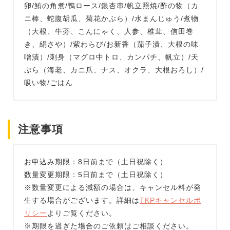
卵/鮪の角煮/鴨ロース/銀杏串/帆立照焼/酢の物（カ
ニ棒、蛇腹胡瓜、菊花かぶら）/水まんじゅう/煮物
（大根、牛蒡、こんにゃく、人参、椎茸、信田巻
き、絹さや）/紫わらび/お新香（茄子漬、大根の味
噌漬）/刺身（マグロ中トロ、カンパチ、帆立）/天
ぷら（海老、カニ爪、ナス、オクラ、大根おろし）/
吸い物/ごはん
注意事項
お申込み期限：8日前まで（土日祝除く）
数量変更期限：5日前まで（土日祝除く）
※数量変更による減額の場合は、キャンセル料が発
生する場合がございます。詳細は
TKPキャンセルポ
リシー
よりご覧ください。
※期限を過ぎた場合のご依頼はご相談ください。