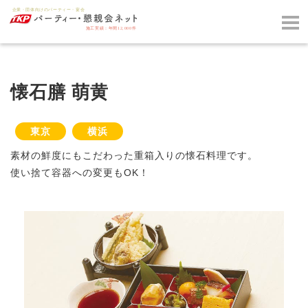
懐石膳 萌黄
東京
横浜
素材の鮮度にもこだわった重箱入りの懐石料理です。
使い捨て容器への変更もOK！