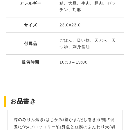
アレルギー
鯖、大豆、牛肉、豚肉、ゼラ
チン、胡麻
サイズ
23.0×23.0
ごはん、吸い物、天ぷら、天
付属品
つゆ、刺身醤油
提供時間
10:30～19:00
お品書き
鰈のみりん焼き/はじかみ/笹かま/だし巻き卵/鮪の角
煮/びわ/ブロッコリー/白身魚と豆腐のふんわり天/胡