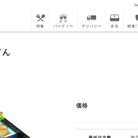
T
特集
パーティー
デリバリー
弁当
軽食
てん
価格
最低注文数
帯広