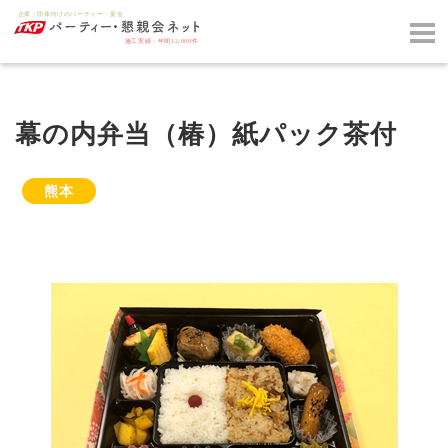
幕の内弁当（椿）紙パック茶付
熊本