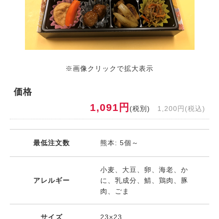
※画像クリックで拡大表示
価格
1,091円
(税別)
1,200円(税込)
最低注文数
熊本: 5個～
小麦、大豆、卵、海老、か
アレルギー
に、乳成分、鯖、鶏肉、豚
肉、ごま
サイズ
23×23