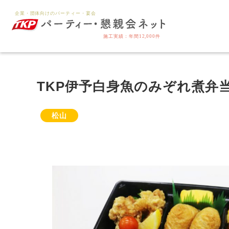
TKP伊予白身魚のみぞれ煮弁
松山