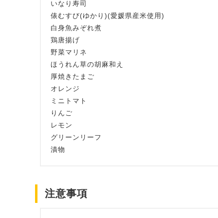
いなり寿司
俵むすび(ゆかり)(愛媛県産米使用)
白身魚みぞれ煮
鶏唐揚げ
野菜マリネ
ほうれん草の胡麻和え
厚焼きたまご
オレンジ
ミニトマト
りんご
レモン
グリーンリーフ
漬物
注意事項