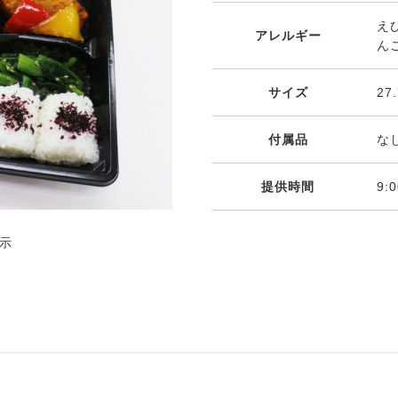
えび
アレルギー
ん
サイズ
27
付属品
な
提供時間
9:
示