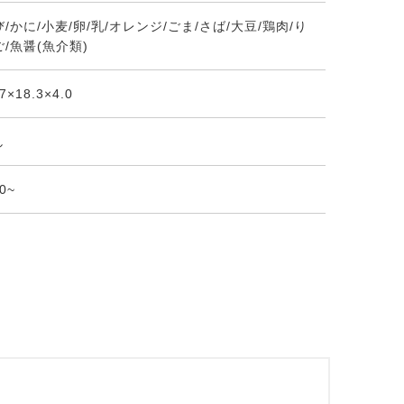
/かに/小麦/卵/乳/オレンジ/ごま/さば/大豆/鶏肉/り
ご/魚醤(魚介類)
.7×18.3×4.0
し
00~