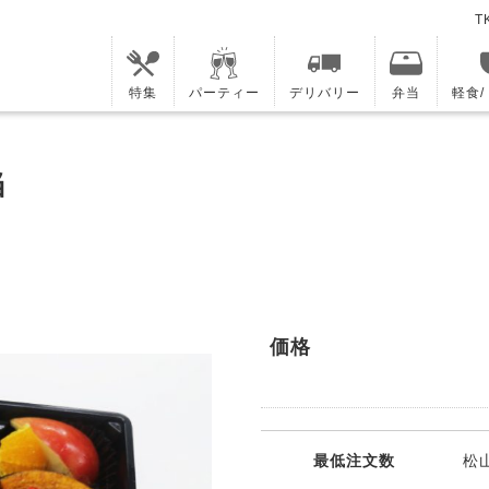
T
特集
パーティー
デリバリー
弁当
軽食
当
価格
最低注文数
松山