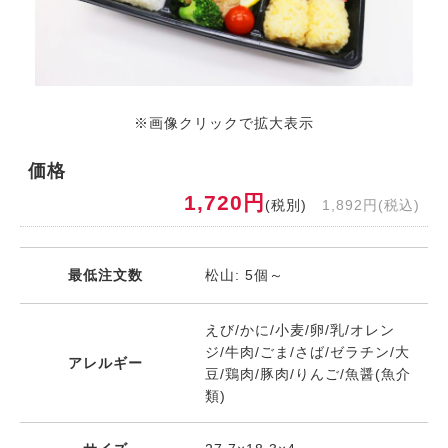
※画像クリックで拡大表示
価格
1,720円
(税別)
1,892円(税込)
最低注文数
松山: 5個～
えび/かに/小麦/卵/乳/オレン
ジ/牛肉/ごま/さば/ゼラチン/大
アレルギー
豆/鶏肉/豚肉/りんご/魚醤(魚介
類)