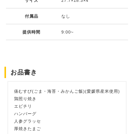
サイズ
27.7×18.3×4
付属品
なし
提供時間
9:00~
お品書き
俵むすび(ごま・海苔・みかんご飯)(愛媛県産米使用)
鶏照り焼き
エビチリ
ハンバーグ
人参グラッセ
厚焼きたまご