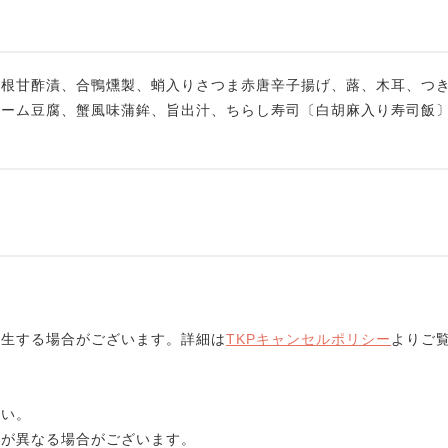
大根甘酢漬、合鴨燻製、蛸入りさつま赤唐辛子揚げ、蕗、木耳、つ
リーム豆腐、蟹風味蒲鉾、旨出汁、ちらし寿司〔白胡麻入り寿司飯
発生する場合がございます。詳細は
TKPキャンセルポリシー
よりご
さい。
容が異なる場合がございます。