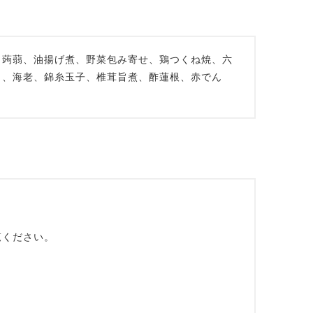
き蒟蒻、油揚げ煮、野菜包み寄せ、鶏つくね焼、六
〕、海老、錦糸玉子、椎茸旨煮、酢蓮根、赤でん
覧ください。