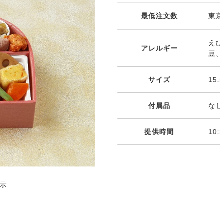
最低注文数
東京
え
アレルギー
豆
サイズ
15
付属品
な
提供時間
10
示