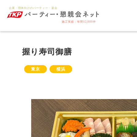
握り寿司御膳
東京
横浜