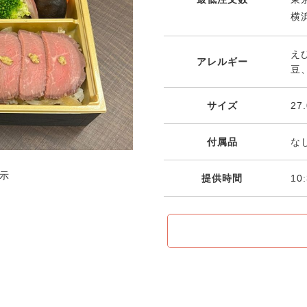
横浜
え
アレルギー
豆
サイズ
27
付属品
な
示
提供時間
10