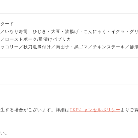
スタード
ン／いなり寿司…ひじき・大豆・油揚げ・こんにゃく・イクラ・グ
／ローストポーク/酢漬けパプリカ
ロッコリー／秋刀魚煮付け／肉団子・黒ゴマ／チキンステーキ／酢
発生する場合がございます。詳細は
TKPキャンセルポリシー
よりご
さい。