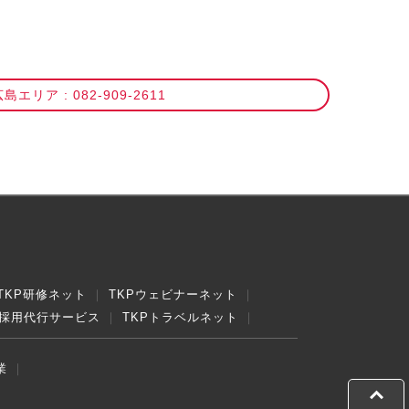
島エリア : 082-909-2611
TKP研修ネット
TKPウェビナーネット
採用代行サービス
TKPトラベルネット
業