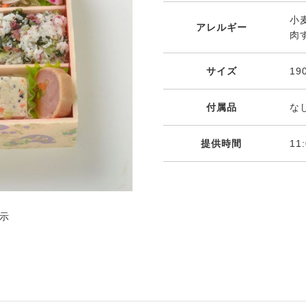
小麦
アレルギー
肉
サイズ
19
付属品
な
提供時間
11
示