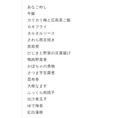
あなごめし
牛飯
カリカリ梅と広島菜ご飯
カキフライ
タルタルソース
さわら西京焼き
筑前煮
ひじきと野菜の豆腐揚げ
鴨肉野菜巻
かぼちゃの煮物
さつま芋甘露煮
昆布巻
大根なます
ふっくら肉団子
出汁巻玉子
ゆで海老
紅白蓮根