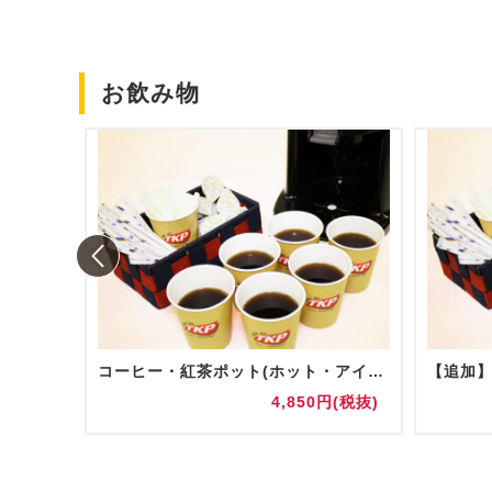
お飲み物
コーヒー・紅茶ポット(ホット・アイス)
円(税抜)
4,850円(税抜)