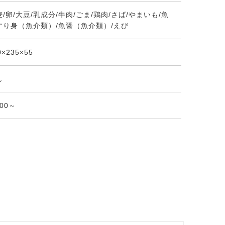
/卵/大豆/乳成分/牛肉/ごま/鶏肉/さば/やまいも/魚
すり身（魚介類）/魚醤（魚介類）/えび
0×235×55
し
:00～