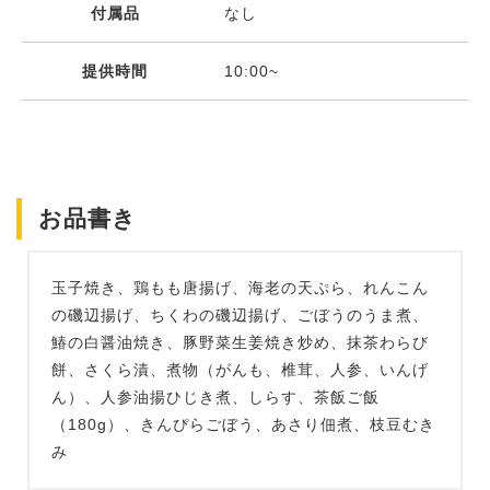
付属品
なし
提供時間
10:00~
お品書き
玉子焼き、鶏もも唐揚げ、海老の天ぷら、れんこん
の磯辺揚げ、ちくわの磯辺揚げ、ごぼうのうま煮、
鰆の白醤油焼き、豚野菜生姜焼き炒め、抹茶わらび
餅、さくら漬、煮物（がんも、椎茸、人参、いんげ
ん）、人参油揚ひじき煮、しらす、茶飯ご飯
（180g）、きんぴらごぼう、あさり佃煮、枝豆むき
み