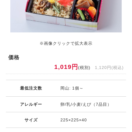
※画像クリックで拡大表示
価格
1,019円
(税別)
1,120円(税込)
最低注文数
岡山: 1個～
アレルギー
卵/乳/小麦/えび（7品目）
サイズ
225×225×40