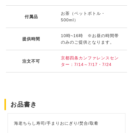
お茶（ペットボトル・
付属品
500ml）
10時~16時 ※お昼の時間帯
提供時間
のみのご提供となります。
京都四条カンファレンスセン
注文不可
ター：7/14～7/17・7/24
お品書き
海老ちらし寿司/手まりおにぎり/焚合/取肴