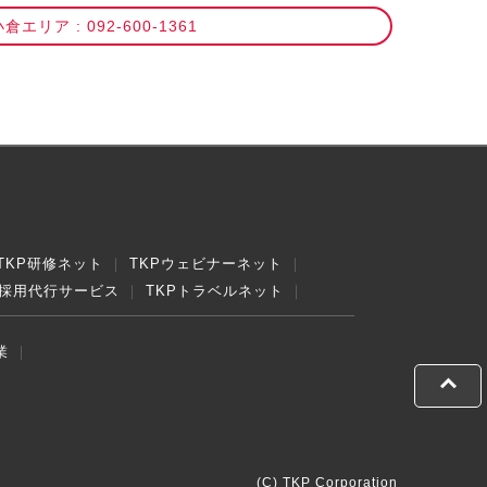
倉エリア : 092-600-1361
TKP研修ネット
TKPウェビナーネット
採用代行サービス
TKPトラベルネット
業
(C) TKP Corporation