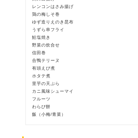
レンコンはさみ揚げ
鶏の梅しそ巻
ゆず造りえのき昆布
うずら串フライ
鮭塩焼き
野菜の炊合せ
信田巻
合鴨テリーヌ
有頭えび煮
ホタテ煮
里芋の天ぷら
カニ風味シューマイ
フルーツ
わらび餅
飯（小梅/青菜）