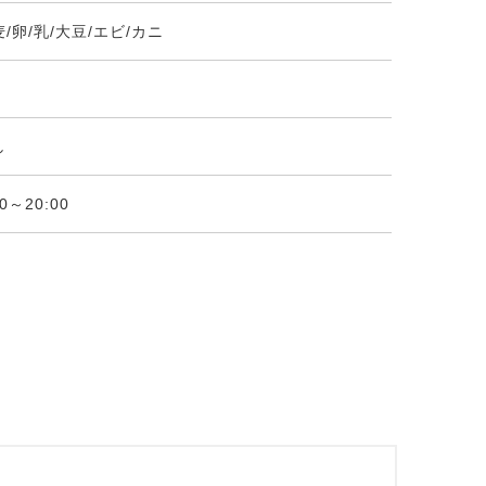
/卵/乳/大豆/エビ/カニ
し
00～20:00