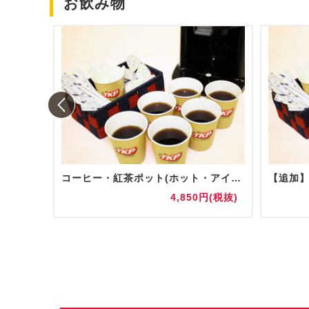
お飲み物
コーヒー・紅茶ポット(ホット・アイス)
円(税抜)
4,850円(税抜)