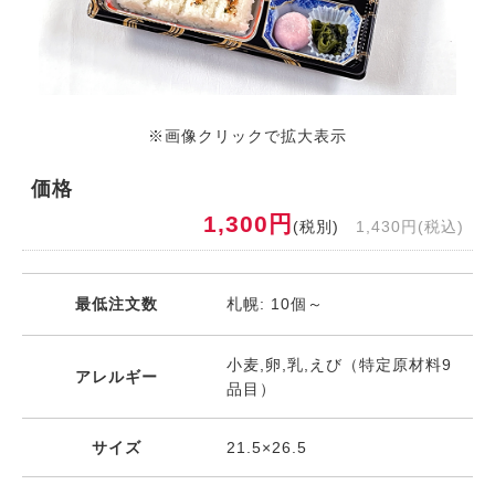
※画像クリックで拡大表示
価格
1,300円
(税別)
1,430円(税込)
最低注文数
札幌: 10個～
小麦,卵,乳,えび（特定原材料9
アレルギー
品目）
サイズ
21.5×26.5