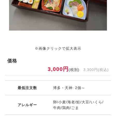
※画像クリックで拡大表示
価格
3,000円
(税別)
3,300円(税込)
最低注文数
博多・天神: 2個～
卵/小麦/海老/鮭/大豆/いくら/
アレルギー
牛肉/鶏肉/ごま