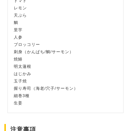
トマト
レモン
天ぷら
鯛
里芋
人参
ブロッコリー
刺身（かんぱち/鯛/サーモン）
焼鰆
明太蓮根
はじかみ
玉子焼
握り寿司（海老/穴子/サーモン）
細巻3種
生姜
注意事項