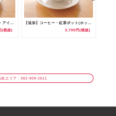
コーヒー・紅茶ポット(ホット・アイス) 陶器/グラス提供
【追加】コーヒー・紅茶ポット(ホット・アイス) 陶器/グラス提供
お水(5
円(税抜)
3,700円(税抜)
松エリア : 082-909-2611