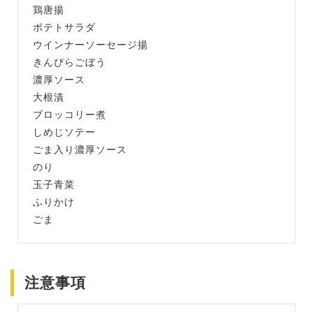
鶏唐揚
ポテトサラダ
ウインナーソーセージ揚
きんぴらごぼう
濃厚ソース
大根漬
ブロッコリー煮
しめじソテー
ごま入り濃厚ソース
のり
玉子青菜
ふりかけ
ごま
注意事項