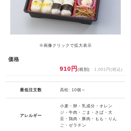
※画像クリックで拡大表示
価格
910円
(税別)
1,001円(税込)
最低注文数
高松: 10個～
小麦・卵・乳成分・オレン
ジ・牛肉・ごま・さば・大
アレルギー
豆・鶏肉・豚肉・もも・りん
ご・ゼラチン