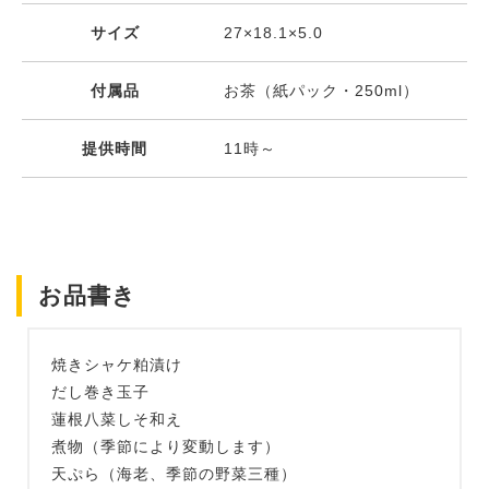
サイズ
27×18.1×5.0
付属品
お茶（紙パック・250ml）
提供時間
11時～
お品書き
焼きシャケ粕漬け
だし巻き玉子
蓮根八菜しそ和え
煮物（季節により変動します）
天ぷら（海老、季節の野菜三種）