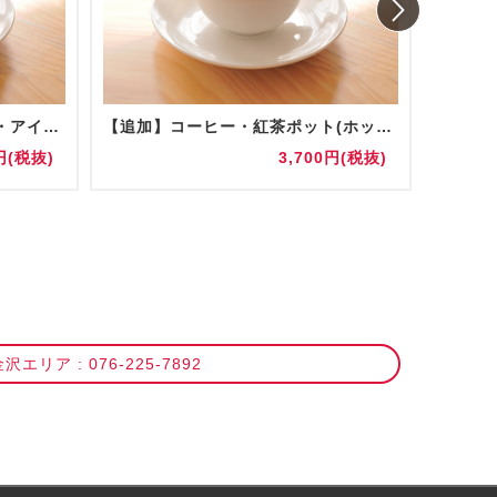
コーヒー・紅茶ポット(ホット・アイス) 陶器/グラス提供
【追加】コーヒー・紅茶ポット(ホット・アイス) 陶器/グラス提供
お水(5
円(税抜)
3,700円(税抜)
沢エリア : 076-225-7892