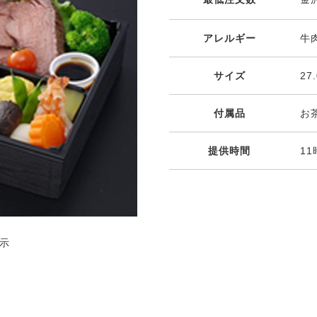
アレルギー
牛
サイズ
27
付属品
お
提供時間
11
示