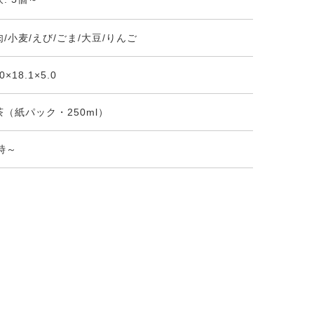
肉/小麦/えび/ごま/大豆/りんご
.0×18.1×5.0
茶（紙パック・250ml）
時～