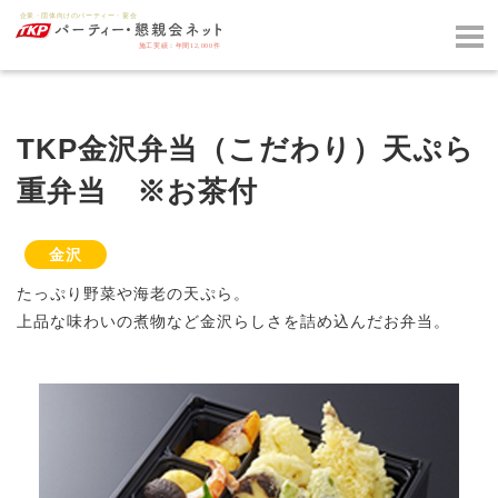
TKP金沢弁当（こだわり）天ぷら
重弁当 ※お茶付
金沢
たっぷり野菜や海老の天ぷら。
上品な味わいの煮物など金沢らしさを詰め込んだお弁当。