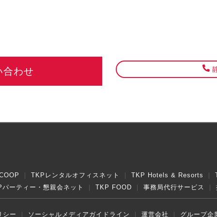
静
い合わせ
COOP
TKPレンタルオフィスネット
TKP Hotels & Resorts
KPパーティー・懇親会ネット
TKP FOOD
事務局代行サービス
リシー
ソーシャルメディアガイドライン
運営会社
グループ企