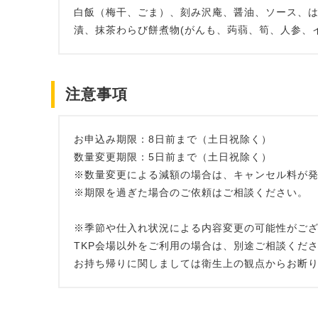
白飯（梅干、ごま）、刻み沢庵、醤油、ソース、
漬、抹茶わらび餅煮物(がんも、蒟蒻、筍、人参、
注意事項
お申込み期限：8日前まで（土日祝除く）
数量変更期限：5日前まで（土日祝除く）
※数量変更による減額の場合は、キャンセル料が
※期限を過ぎた場合のご依頼はご相談ください。
※季節や仕入れ状況による内容変更の可能性がご
TKP会場以外をご利用の場合は、別途ご相談くだ
お持ち帰りに関しましては衛生上の観点からお断