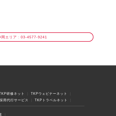
岡エリア : 03-4577-9241
TKP研修ネット
TKPウェビナーネット
採用代行サービス
TKPトラベルネット
業