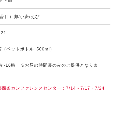
9品目）卵/小麦/えび
×21
茶（ペットボトル･500ml）
0時~16時 ※お昼の時間帯のみのご提供となりま
。
都四条カンファレンスセンター：7/14～7/17・7/24