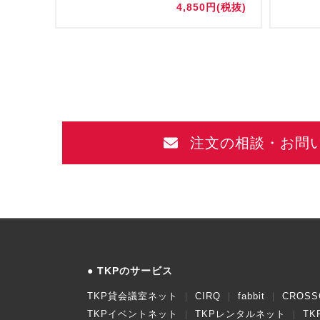
円(税抜)
4,850円(税抜)
注文の相談・お問
TKPのサービス
TKP貸会議室ネット
CIRQ
fabbit
CROSS
TKPイベントネット
TKPレンタルネット
T