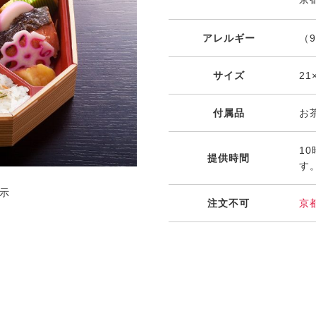
アレルギー
（
サイズ
21
付属品
お
1
提供時間
す
示
注文不可
京