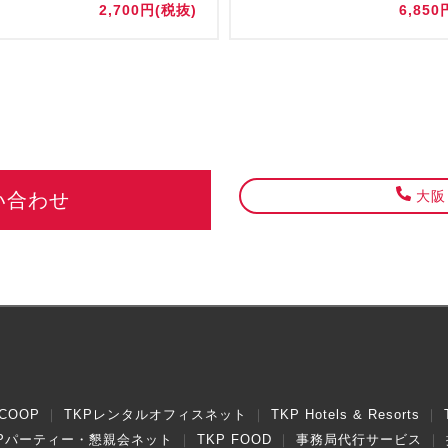
2,700円(税抜)
6,850
大阪・
い合わせ
COOP
TKPレンタルオフィスネット
TKP Hotels & Resorts
KPパーティー・懇親会ネット
TKP FOOD
事務局代行サービス