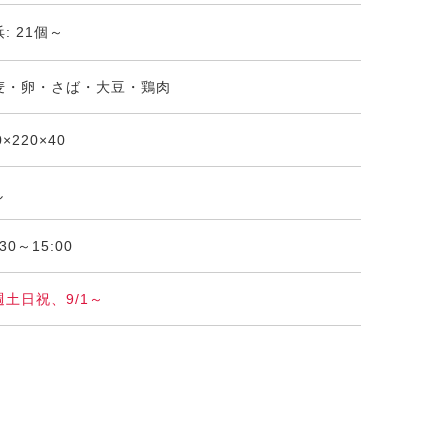
: 21個～
麦・卵・さば・大豆・鶏肉
0×220×40
し
:30～15:00
週土日祝、9/1～