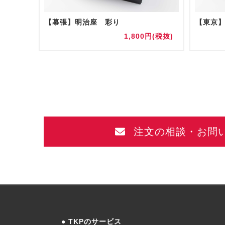
弁当
【幕張】明治座 彩り
【東京
円(税抜)
1,800円(税抜)
注文の相談・お問
TKPのサービス