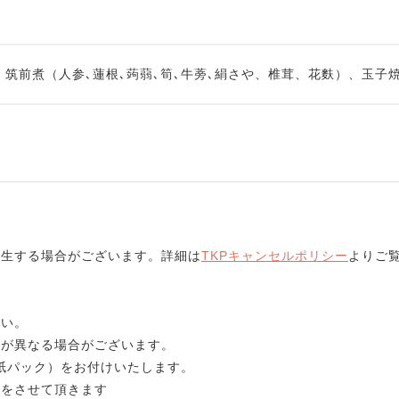
、筑前煮（人参､蓮根､蒟蒻､筍､牛蒡､絹さや、椎茸、花麩）、玉子
発生する場合がございます。詳細は
TKPキャンセルポリシー
よりご
さい。
容が異なる場合がございます。
l紙パック）をお付けいたします。
りをさせて頂きます