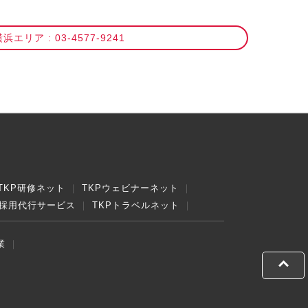
浜エリア : 03-4577-9241
TKP研修ネット
TKPウェビナーネット
採用代行サービス
TKPトラベルネット
業