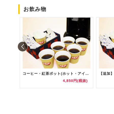
お飲み物
コーヒー・紅茶ポット(ホット・アイス)
円(税抜)
4,850円(税抜)