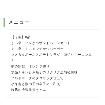
メニュー
【冷製】8品
まい泉 ヒレかつサンドハーフカット
まい泉 ミニメンチかつバーガー
マスカルポーネとポテトサラダ 薄切りベーコン添
え
鴨の冷製 オレンジ飾り
水晶チキンと赤茄子のサクサク黒胡椒風味
プルドポークのタコサラダ仕立て
小海老と数の子の辛子マヨ和え
焼豚の冷製抹茶うどん