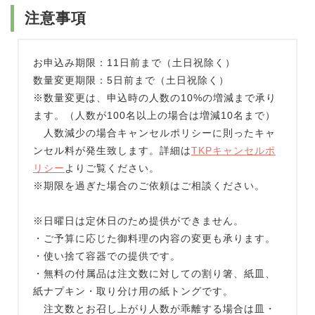
注意事項
お申込み期限：11日前まで（土日祝除く）
数量変更期限：5日前まで（土日祝除く）
※数量変更は、申込時の人数の10%の増減まで承り
ます。（人数が100名以上の場合は増減10名まで）
人数減少の場合キャンセルポリシーに則ったキャ
ンセル料が発生致します。詳細は
TKPキャンセルポ
リシー
よりご覧ください。
※期限を過ぎた場合のご依頼はご相談ください。
※日曜日は定休日のため提供ができません。
・ご予算に応じた御料理の内容の変更も承ります。
・使い捨て容器での提供です。
・無料の付属品は注文数に対しての割り箸、紙皿、
紙ナプキン・取り分け用の紙トングです。
注文数とお召し上がり人数が乖離する場合は皿・