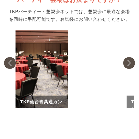
TKPパーティー・懇親会ネットでは、懇親会に最適な会場
を同時に手配可能です。お気軽にお問い合わせください。
TKP仙台青葉通カン
T
ファレンスセンター
仙