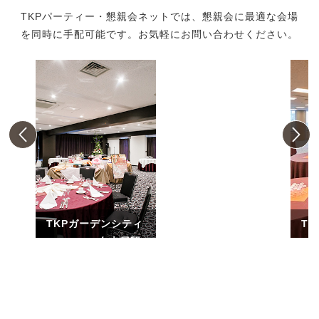
TKPパーティー・懇親会ネットでは、懇親会に最適な会場
を同時に手配可能です。お気軽にお問い合わせください。
TKPガーデンシティ
T
PREMIUM名古屋駅
PR
前
ー