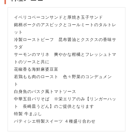
イベリコベーコンサンドと厚焼き玉子サンド
銘柄ポークのアスピックとコールミートのタルトレ
ット
冷製ローストビーフ 昆布醤油とクスクスの香味サ
ラダ
サーモンのマリネ 爽やかな柑橘とフレッシュトマ
トのソースと共に
花椒香る海鮮麻婆豆富
若鶏もも肉のロースト 色々野菜のコンデュメン
ト
白身魚のバスク風トマトソース
中華五目バリそば ※栄エリアのみ【リンガーハッ
ト 長崎皿うどん】のご提供となります
特製 牛まぶし
パティシエ特製スイーツ ４種盛り合わせ