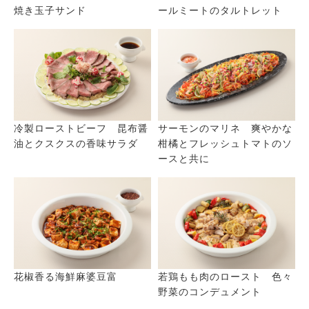
焼き玉子サンド
ールミートのタルトレット
冷製ローストビーフ 昆布醤
サーモンのマリネ 爽やかな
油とクスクスの香味サラダ
柑橘とフレッシュトマトのソ
ースと共に
花椒香る海鮮麻婆豆富
若鶏もも肉のロースト 色々
野菜のコンデュメント