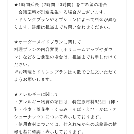
★1時間延長（2時間⇒3時間）をご希望の場合
・会議室料が別途発生する場合がございます。
・ドリンクプランやオプションによって料金が異な
ります。詳細は担当までお問い合わせください。
★オーダーメイドプランに関して
料理プランの内容変更（ボリュームアップやダウ
ン）などをご要望の場合は、担当までお申し付けく
ださい。
※お料理とドリンクプランは同数でご注文いただく
ようお願いします。
★アレルギーに関して
・アレルギー物質の項⽬は、特定原材料9品⽬（卵・
乳・⼩⻨・落花⽣・くるみ・そば・えび・かに・カ
シューナッツ）について表⽰しております。
・使用食材については、仕入れ先からの規格書の情
報を基に確認・表示しております。