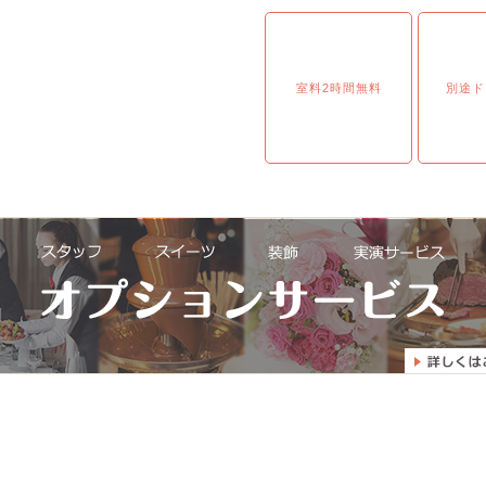
室料2時間無料
別途ド