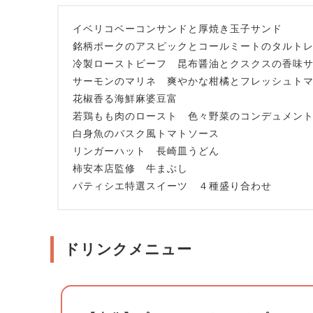
イベリコベーコンサンドと厚焼き玉子サンド
銘柄ポークのアスピックとコールミートのタルト
冷製ローストビーフ 昆布醤油とクスクスの香味
サーモンのマリネ 爽やかな柑橘とフレッシュト
花椒香る海鮮麻婆豆富
若鶏もも肉のロースト 色々野菜のコンデュメン
白身魚のバスク風トマトソース
リンガーハット 長崎皿うどん
柿安本店監修 牛まぶし
パティシエ特選スイーツ ４種盛り合わせ
ドリンクメニュー