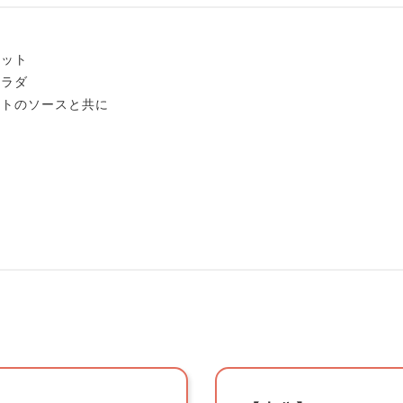
レット
サラダ
マトのソースと共に
ト