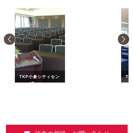
TKP小倉シティセン
T
ター
ァ