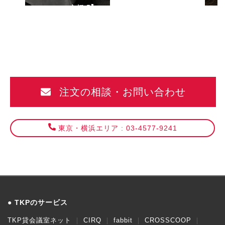
PREMIUM京橋
PR
注文の相談・お問い合わせ
東京・横浜エリア : 03-4577-9241
TKPのサービス
TKP貸会議室ネット
CIRQ
fabbit
CROSSCOOP