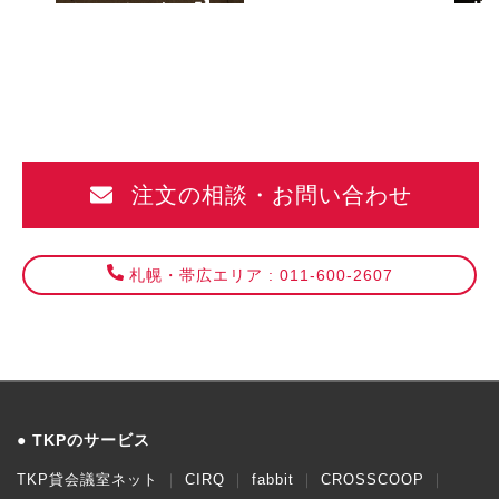
レンスセンター
札
注文の相談・お問い合わせ
札幌・帯広エリア : 011-600-2607
TKPのサービス
TKP貸会議室ネット
CIRQ
fabbit
CROSSCOOP