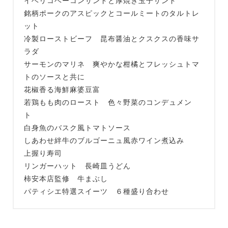
イベリコベーコンサンドと厚焼き玉子サンド
銘柄ポークのアスピックとコールミートのタルトレ
ット
冷製ローストビーフ 昆布醤油とクスクスの香味サ
ラダ
サーモンのマリネ 爽やかな柑橘とフレッシュトマ
トのソースと共に
花椒香る海鮮麻婆豆富
若鶏もも肉のロースト 色々野菜のコンデュメン
ト
白身魚のバスク風トマトソース
しあわせ絆牛のブルゴーニュ風赤ワイン煮込み
上握り寿司
リンガーハット 長崎皿うどん
柿安本店監修 牛まぶし
パティシエ特選スイーツ ６種盛り合わせ