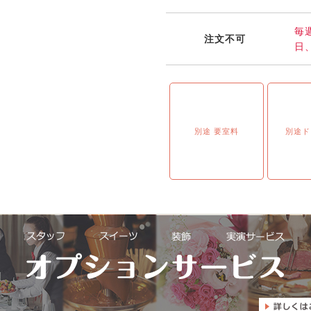
毎
注文不可
日
別途 要室料
別途ド