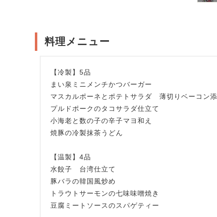
料理メニュー
【冷製】5品
まい泉ミニメンチかつバーガー
マスカルポーネとポテトサラダ 薄切りベーコン
プルドポークのタコサラダ仕立て
小海老と数の子の辛子マヨ和え
焼豚の冷製抹茶うどん
【温製】4品
水餃子 台湾仕立て
豚バラの韓国風炒め
トラウトサーモンの七味味噌焼き
豆腐ミートソースのスパゲティー