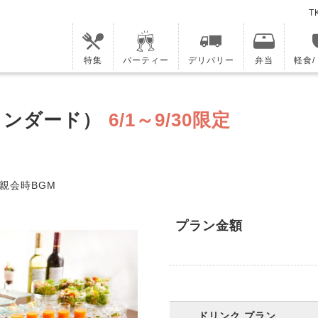
T
特集
パーティー
デリバリー
弁当
軽食
タンダード）
6/1～9/30限定
親会時BGM
プラン金額
ドリンク プラン