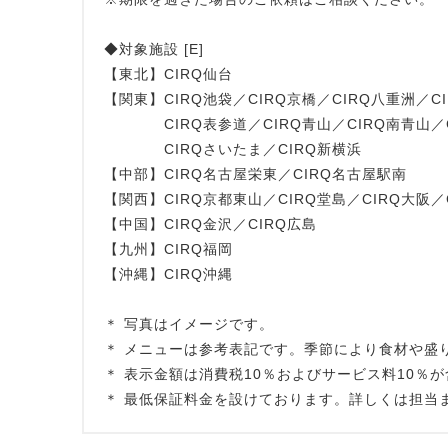
◆対象施設 [E]
【東北】CIRQ仙台
【関東】CIRQ池袋／CIRQ京橋／CIRQ八重洲／C
CIRQ表参道／CIRQ青山／CIRQ南青山／CI
CIRQさいたま／CIRQ新横浜
【中部】CIRQ名古屋栄東／CIRQ名古屋駅南
【関西】CIRQ京都東山／CIRQ堂島／CIRQ大阪／
【中国】CIRQ金沢／CIRQ広島
【九州】CIRQ福岡
【沖縄】CIRQ沖縄
＊ 写真はイメージです。
＊ メニューは参考表記です。季節により食材や盛
＊ 表示金額は消費税10％およびサービス料10
＊ 最低保証料金を設けております。詳しくは担