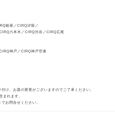
IRQ銀座／CIRQ汐留／
RQ六本木／CIRQ渋谷／CIRQ広尾
CIRQ神戸／CIRQ神戸空港
り付け、お皿の変更がございますのでご了承ください。
％が含まれます。
当までお問合せください。