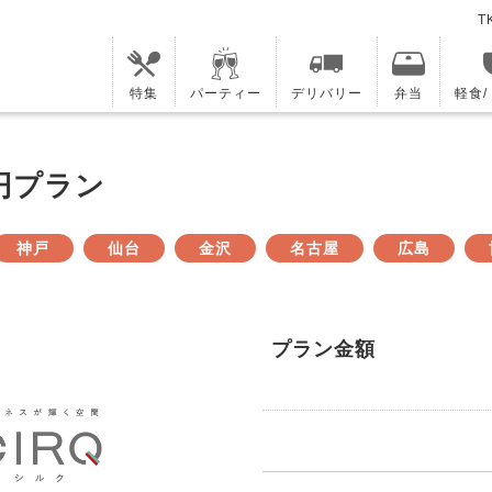
T
特集
パーティー
デリバリー
弁当
軽食
0円プラン
神戸
仙台
金沢
名古屋
広島
プラン金額