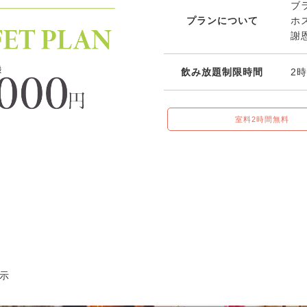
ブ
プランについて
ホ
謝
飲み放題制限時間
2
室料2時間無料
示