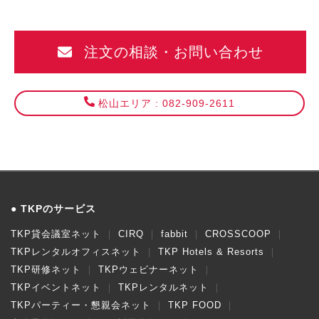
前
カ
ン
注文の相談・お問い合わせ
フ
ァ
レ
松山エリア : 082-909-2611
ン
ス
セ
ン
タ
ー
TKPのサービス
TKP貸会議室ネット
CIRQ
fabbit
CROSSCOOP
TKPレンタルオフィスネット
TKP Hotels & Resorts
TKP研修ネット
TKPウェビナーネット
TKPイベントネット
TKPレンタルネット
TKPパーティー・懇親会ネット
TKP FOOD