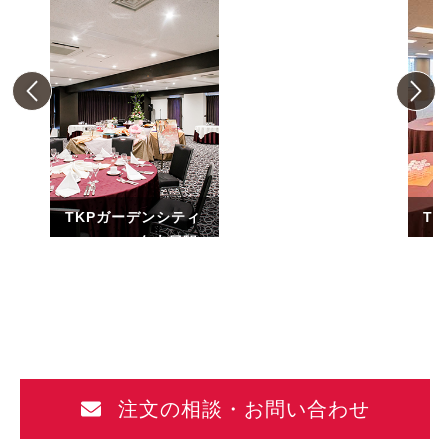
TKPガーデンシティ
T
PREMIUM名古屋駅
PR
前
ー
注文の相談・お問い合わせ