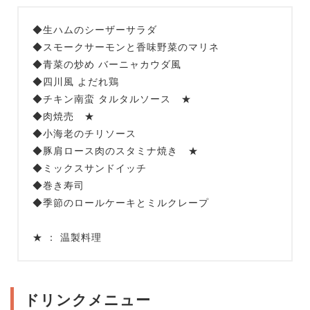
◆生ハムのシーザーサラダ
◆スモークサーモンと香味野菜のマリネ
◆青菜の炒め バーニャカウダ風
◆四川風 よだれ鶏
◆チキン南蛮 タルタルソース ★
◆肉焼売 ★
◆小海老のチリソース
◆豚肩ロース肉のスタミナ焼き ★
◆ミックスサンドイッチ
◆巻き寿司
◆季節のロールケーキとミルクレープ
★ ： 温製料理
ドリンクメニュー