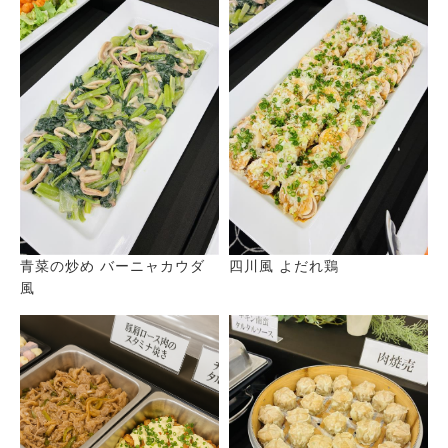
青菜の炒め バーニャカウダ
四川風 よだれ鶏
風