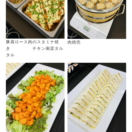
豚肩ロース肉のスタミナ焼
肉焼売
き チキン南蛮タル
タル