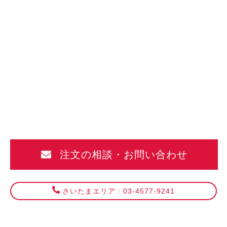
TKP
大
宮
駅
西
口
カ
ン
注文の相談・お問い合わせ
フ
ァ
レ
さいたまエリア : 03-4577-9241
ン
ス
セ