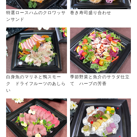
特選ロースハムのクロワッサ
巻き寿司盛り合わせ
ンサンド
白身魚のマリネと鴨スモー
季節野菜と魚介のサラダ仕立
ク ドライフルーツのあしら
て ハーブの芳香
い